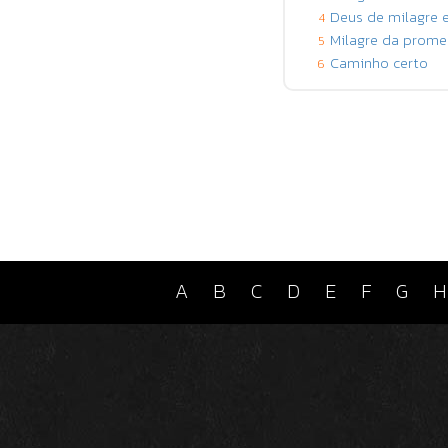
Deus de milagre 
4
Milagre da prome
5
Caminho certo
6
A
B
C
D
E
F
G
H