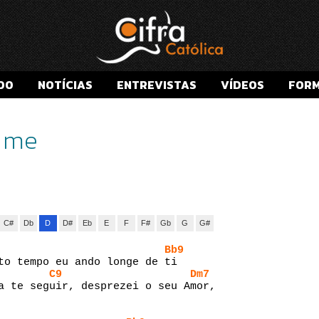
00
NOTÍCIAS
ENTREVISTAS
VÍDEOS
FOR
a me
C#
Db
D
D#
Eb
E
F
F#
Gb
G
G#
Bb9
to tempo eu ando longe de ti
C9
Dm7
a te seguir, desprezei o seu Amor,