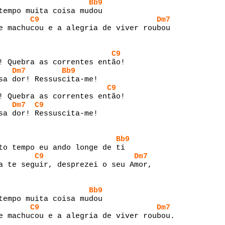
Bb9
tempo muita coisa mudou
C9
Dm7
e machucou e a alegria de viver roubou
C9
! Quebra as correntes então!
Dm7
Bb9
sa dor! Ressuscita-me!
C9
! Quebra as correntes então!
Dm7
C9
sa dor! Ressuscita-me!
Bb9
to tempo eu ando longe de ti
C9
Dm7
a te seguir, desprezei o seu Amor,
Bb9
tempo muita coisa mudou
C9
Dm7
e machucou e a alegria de viver roubou.