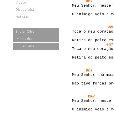
Dm7
Vídeos
Meu Senhor, neste 
Discografia
O inimigo veio e m
Notícias
Bb9
Enviar Cifra
Toca o meu coração
Pedir Cifra
Retira do peito es
Gm7
Enviar Letra
Toca o meu coração
Retira do peito es
Dm7
Meu Senhor, há mui
Não tive forças pr
Dm7
Meu Senhor, neste 
O inimigo veio e m