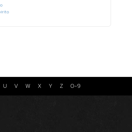
to
irito
U
V
W
X
Y
Z
0-9