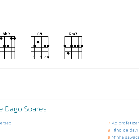
de Dago Soares
versao
Ao profetizar
7
Filho de davi
8
Minha salvac
9