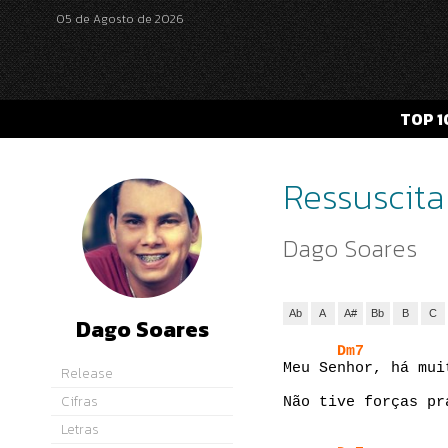
05 de Agosto de 2026
TOP 1
Ressuscit
Dago Soares
Ab
A
A#
Bb
B
C
Dago Soares
Dm7
Meu Senhor, há mui
Release
Cifras
Não tive forças pr
Letras