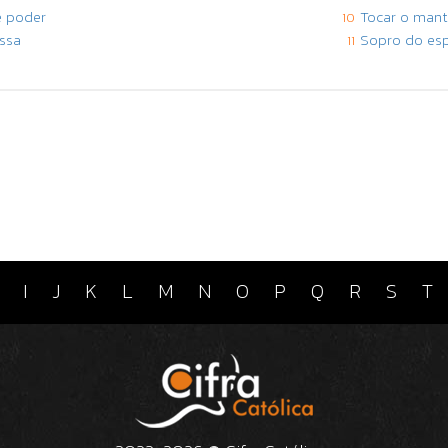
e poder
Tocar o man
10
ssa
Sopro do esp
11
I
J
K
L
M
N
O
P
Q
R
S
T