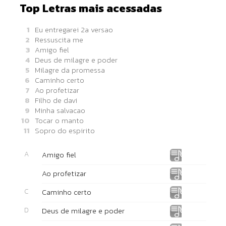
Top Letras mais acessadas
1
Eu entregarei 2a versao
2
Ressuscita me
3
Amigo fiel
4
Deus de milagre e poder
5
Milagre da promessa
6
Caminho certo
7
Ao profetizar
8
Filho de davi
9
Minha salvacao
10
Tocar o manto
11
Sopro do espirito
A
Amigo fiel
Ao profetizar
C
Caminho certo
D
Deus de milagre e poder