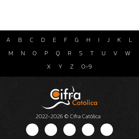
A
B
C
D
E
F
G
H
I
J
K
L
M
N
O
P
Q
R
S
T
U
V
W
X
Y
Z
0-9
2022-2026 © Cifra Católica