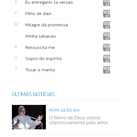
E
Eu entregarei 2a versao
F
Filho de davi
M
Milagre da promessa
Minha salvacao
R
Ressuscita me
S
Sopro do espirito
T
Tocar o manto
ÚLTIMAS NOTÍCIAS
PAPA LEÃO XIV
O Reino de Deus cresce
silenciosamente pelo amor