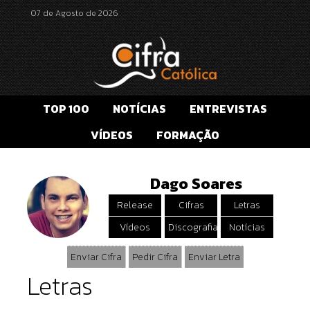
07 de Agosto de 2026
TOP 100
NOTÍCIAS
ENTREVISTAS
VÍDEOS
FORMAÇÃO
Dago Soares
Release
Cifras
Letras
Vídeos
Discografia
Notícias
Enviar Cifra
Pedir Cifra
Enviar Letra
Letras