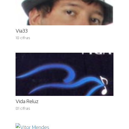
Via33
18 cifras
Vida Reluz
81 cifras