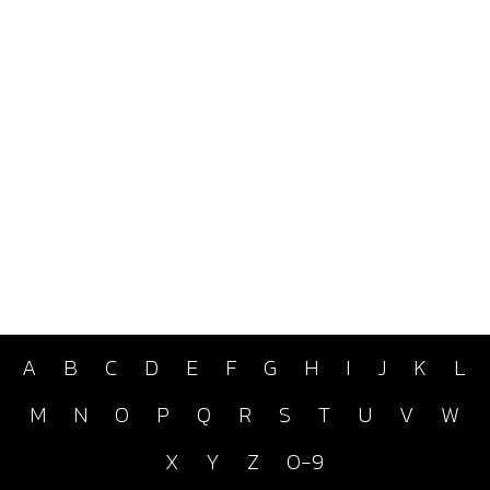
A
B
C
D
E
F
G
H
I
J
K
L
M
N
O
P
Q
R
S
T
U
V
W
X
Y
Z
0-9