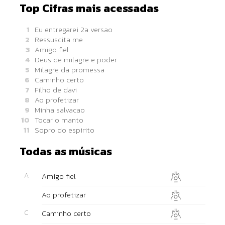
Top Cifras mais acessadas
1
Eu entregarei 2a versao
2
Ressuscita me
3
Amigo fiel
4
Deus de milagre e poder
5
Milagre da promessa
6
Caminho certo
7
Filho de davi
8
Ao profetizar
9
Minha salvacao
10
Tocar o manto
11
Sopro do espirito
Todas as músicas
A
Amigo fiel
Ao profetizar
C
Caminho certo