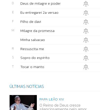
D
Deus de milagre e poder
E
Eu entregarei 2a versao
F
Filho de davi
M
Milagre da promessa
Minha salvacao
R
Ressuscita me
S
Sopro do espirito
T
Tocar o manto
ÚLTIMAS NOTÍCIAS
PAPA LEÃO XIV
O Reino de Deus cresce
silenciosamente pelo amor