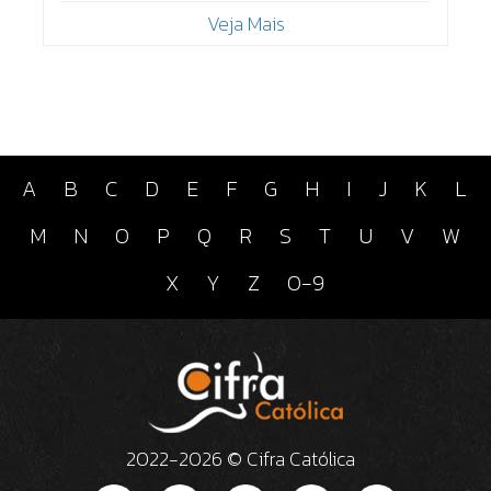
Veja Mais
A
B
C
D
E
F
G
H
I
J
K
L
M
N
O
P
Q
R
S
T
U
V
W
X
Y
Z
0-9
2022-2026 © Cifra Católica