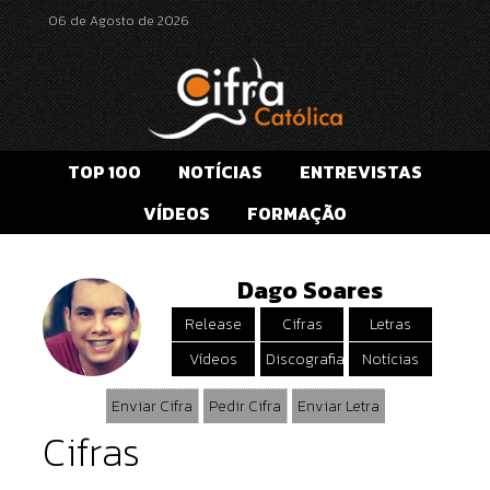
06 de Agosto de 2026
TOP 100
NOTÍCIAS
ENTREVISTAS
VÍDEOS
FORMAÇÃO
Dago Soares
Release
Cifras
Letras
Vídeos
Discografia
Notícias
Enviar Cifra
Pedir Cifra
Enviar Letra
Cifras