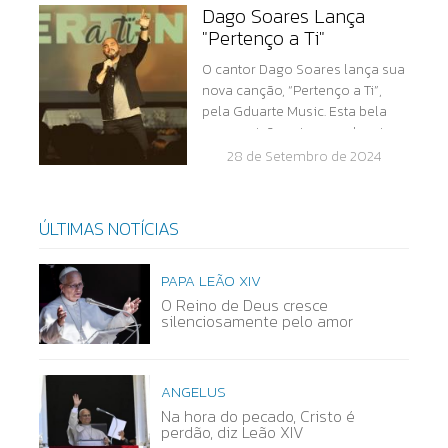
Dago Soares Lança
"Pertenço a Ti"
O cantor Dago Soares lança sua
nova canção, “Pertenço a Ti”,
pela Gduarte Music. Esta bela
composição externa o desejo
de uma vida eterna e
28 de Setembro de 2024
sobrenatural ao lado de Deus,
ÚLTIMAS NOTÍCIAS
PAPA LEÃO XIV
O Reino de Deus cresce
silenciosamente pelo amor
ANGELUS
Na hora do pecado, Cristo é
perdão, diz Leão XIV