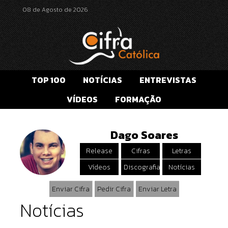
08 de Agosto de 2026
TOP 100
NOTÍCIAS
ENTREVISTAS
VÍDEOS
FORMAÇÃO
Dago Soares
Release
Cifras
Letras
Vídeos
Discografia
Notícias
Enviar Cifra
Pedir Cifra
Enviar Letra
Notícias