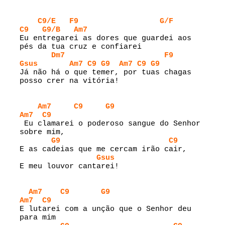
C9/E
F9
G/F
C9
G9/B
Am7
Eu entregarei as dores que guardei aos 
pés da tua cruz e confiarei

Dm7
F9
Gsus
Am7
C9
G9
Am7
C9
G9
Já não há o que temer, por tuas chagas 
posso crer na vitória!

Am7
C9
G9
Am7
C9
 Eu clamarei o poderoso sangue do Senhor 
sobre mim,

G9
C9
E as cadeias que me cercam irão cair,

Gsus
E meu louvor cantarei!

Am7
C9
G9
Am7
C9
E lutarei com a unção que o Senhor deu 
para mim
