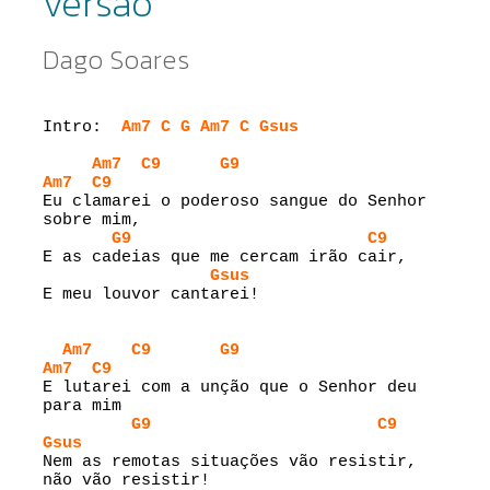
versao
Dago Soares
Intro:  
Am7
C
G
Am7
C
Gsus
Am7
C9
G9
Am7
C9
Eu clamarei o poderoso sangue do Senhor 
sobre mim,

G9
C9
E as cadeias que me cercam irão cair,

Gsus
E meu louvor cantarei!

Am7
C9
G9
Am7
C9
E lutarei com a unção que o Senhor deu 
para mim

G9
C9
Gsus
Nem as remotas situações vão resistir, 
não vão resistir!
