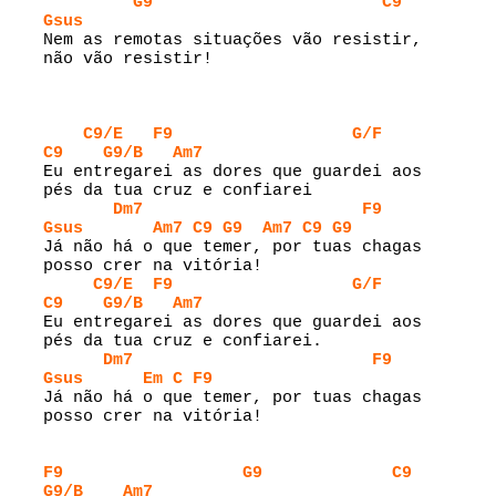
G9
C9
Gsus
Nem as remotas situações vão resistir, 
não vão resistir!

C9/E
F9
G/F
C9
G9/B
Am7
Eu entregarei as dores que guardei aos 
pés da tua cruz e confiarei

Dm7
F9
Gsus
Am7
C9
G9
Am7
C9
G9
Já não há o que temer, por tuas chagas 
posso crer na vitória!

C9/E
F9
G/F
C9
G9/B
Am7
Eu entregarei as dores que guardei aos 
pés da tua cruz e confiarei.

Dm7
F9
Gsus
Em
C
F9
Já não há o que temer, por tuas chagas 
posso crer na vitória!

F9
G9
C9
G9/B
Am7