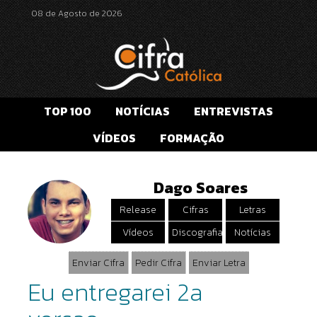
08 de Agosto de 2026
TOP 100
NOTÍCIAS
ENTREVISTAS
VÍDEOS
FORMAÇÃO
Dago Soares
Release
Cifras
Letras
Vídeos
Discografia
Notícias
Enviar Cifra
Pedir Cifra
Enviar Letra
Eu entregarei 2a