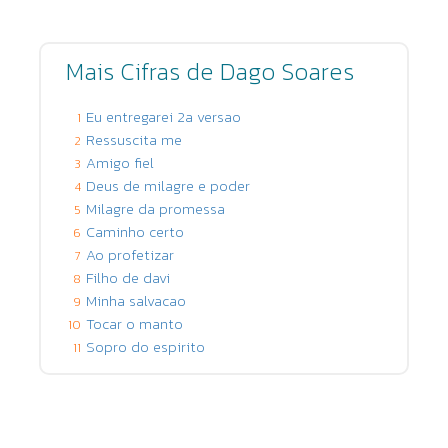
Mais Cifras de Dago Soares
Eu entregarei 2a versao
1
Ressuscita me
2
Amigo fiel
3
Deus de milagre e poder
4
Milagre da promessa
5
Caminho certo
6
Ao profetizar
7
Filho de davi
8
Minha salvacao
9
Tocar o manto
10
Sopro do espirito
11