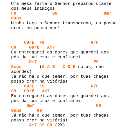
Uma mesa farta o Senhor preparou diante 
F9
G9
Dm7
Gsus
Minha taça o Senhor transbordou, eu posso 
crer, eu posso ver!

C9/E
F9
G/F
C9
G9/B
Am7
Eu entregarei as dores que guardei aos 
pés da tua cruz e confiarei

Dm7
F9
Gsus
       (
G
A
B
C
D
E
 notas, não 
acordes)

Já não há o que temer, por tuas chagas 
posso crer na vitória!

C9/E
F9
G/F
C9
G9/B
Am7
Eu entregarei as dores que guardei aos 
pés da tua cruz e confiarei.

Dm7
F9
Gsus
G9
Já não há o que temer, por tuas chagas 
posso crer na vitória!

Am7
C9
G9
 (2X)
