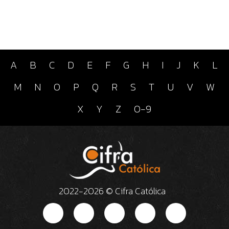
A
B
C
D
E
F
G
H
I
J
K
L
M
N
O
P
Q
R
S
T
U
V
W
X
Y
Z
0-9
2022-2026 © Cifra Católica