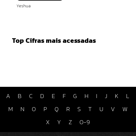
Yeshua
Top Cifras mais acessadas
A
B
C
D
E
F
G
H
I
J
K
L
M
N
O
P
Q
R
S
T
U
V
W
X
Y
Z
0-9