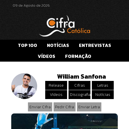
09 de Agosto de 2026
TOP 100
NOTÍCIAS
ENTREVISTAS
VÍDEOS
FORMAÇÃO
William Sanfona
Release
Cifras
Letras
Vídeos
Discografia
Notícias
Enviar Cifra
Pedir Cifra
Enviar Letra